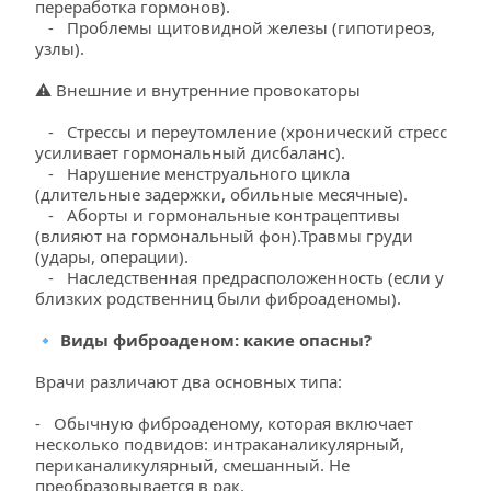
переработка гормонов).
   -   Проблемы щитовидной железы (гипотиреоз, 
узлы).
⚠️ Внешние и внутренние провокаторы
   -   Стрессы и переутомление (хронический стресс 
усиливает гормональный дисбаланс).
   -   Нарушение менструального цикла 
(длительные задержки, обильные месячные).
   -   Аборты и гормональные контрацептивы 
(влияют на гормональный фон).Травмы груди 
(удары, операции).
   -   Наследственная предрасположенность (если у 
близких родственниц были фиброаденомы).
🔹 Виды фиброаденом: какие опасны?
Врачи различают два основных типа:
-   Обычную фиброаденому, которая включает 
несколько подвидов: интраканаликулярный, 
периканаликулярный, смешанный. Не 
преобразовывается в рак.