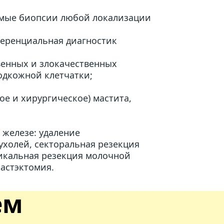
емые биопсии любой локализации
еренциальная диагностик
енных и злокачественных 
одкожной клетчатки;
е и хирургическое) мастита, 
железе: удаление 
холей, секторальная резекция 
икальная резекция молочной 
астэктомия.
ем