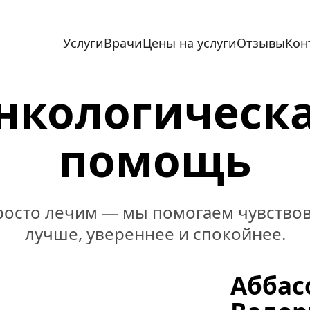
Главная
Услуги
Врачи
Цены на услуги
Отзывы
Кон
нкологическа
помощь
осто лечим — мы помогаем чувствова
лучше, увереннее и спокойнее.
Аббас