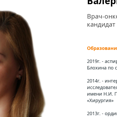
Валер
Врач-онко
кандидат
Образовани
2019г. - асп
Блохина по 
2014г. - ин
исследовате
имени Н.И. 
«Хирургия»
2013г. - орд