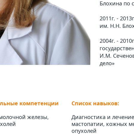
Блохина по 
2011г. - 201
им. Н.Н. Бл
2004г. - 201
государстве
И.М. Сечено
дело»
альные компетенции
Список навыков:
молочной железы, 
Диагностика и лечение
ухолей
мастопатии, кожных м
опухолей