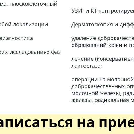
ма, плоскоклеточный 
УЗИ- и КТ-контролиру
любой локализации
Дерматоскопия и дифф
диагностика
удаление доброкачеств
образований кожи и п
их исследованиях фаз 
лечение (консервативно
лактостаза;
операции на молочной 
доброкачественных опу
молочной железы, рад
железы, радикальная м
аписаться на при