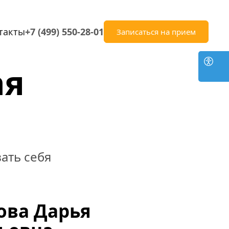
такты
+7 (499) 550-28-01
Записаться на прием
я 
ть себя 
ова Дарья 